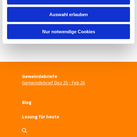
s
w
Auswahl erlauben
a
h
l
Nur notwendige Cookies
Gemeindebriefe
Gemeindebrief Dez 25 - Feb 26
Blog
Losung für heute