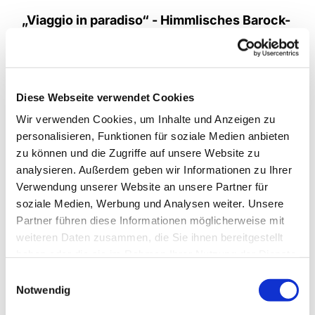
„Viaggio in paradiso“ - Himmlisches Barock-
Konzert mit dem Auerbach-Trio
Auf eine himmlisch musikalische Reise mit
Kompositionen der großen Meister des Barock,
Diese Webseite verwendet Cookies
Georg Friedrich Händel, Johann Sebastian Bach,
Wir verwenden Cookies, um Inhalte und Anzeigen zu
Antonio Vivaldi & Georg Philipp Telemann,
personalisieren, Funktionen für soziale Medien anbieten
begeben sich die Konzertsängerin Kerstin
zu können und die Zugriffe auf unsere Website zu
Auerbach (Alt), die Konzertblockflötistin
analysieren. Außerdem geben wir Informationen zu Ihrer
Annekatrin Weiß und der Konzertcellist Martin
Verwendung unserer Website an unsere Partner für
Hess.
soziale Medien, Werbung und Analysen weiter. Unsere
Mit großer Leidenschaft musizieren sie wunderbare
Partner führen diese Informationen möglicherweise mit
Stücke – manche davon rhythmisch impulsiv,
weiteren Daten zusammen, die Sie ihnen bereitgestellt
andere fast elegisch ruhig.
haben oder die sie im Rahmen Ihrer Nutzung der Dienste
gesammelt haben.
E
„Viaggio in paradiso“ ist die paradiesische Reise,
Notwendig
i
das Zaubern eines musikalisch himmlischen
n