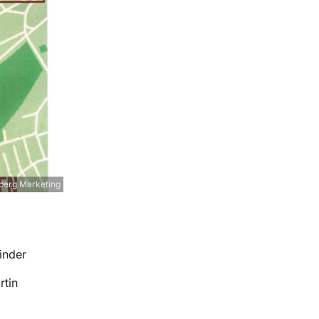
erg Marketing
inder
rtin