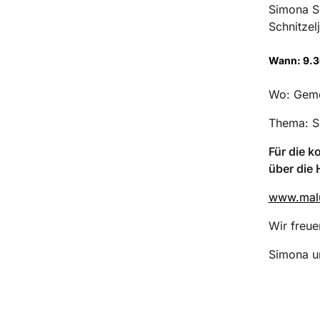
Simona Sc
Schnitzel
Wann: 9.3
Wo: Geme
Thema: Sc
Für die k
über die
www.malu
Wir freue
Simona un