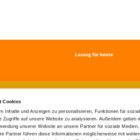
Losung für heute
Ev.-luth. Kirchengemeinde Blomberg

Paulsenstr. 7, 32825 Blomberg
t Cookies
Tel. 05235-7308

buero@maluki-blomberg.de

 Inhalte und Anzeigen zu personalisieren, Funktionen für sozia
e Zugriffe auf unsere Website zu analysieren. Außerdem geben w
Kontaktinformationen
Impressum
rwendung unserer Website an unsere Partner für soziale Medien
re Partner führen diese Informationen möglicherweise mit weite