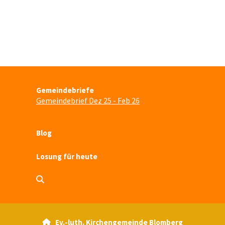
Gemeindebriefe
Gemeindebrief Dez 25 - Feb 26
Blog
Losung für heute
Ev.-luth. Kirchengemeinde Blomberg
