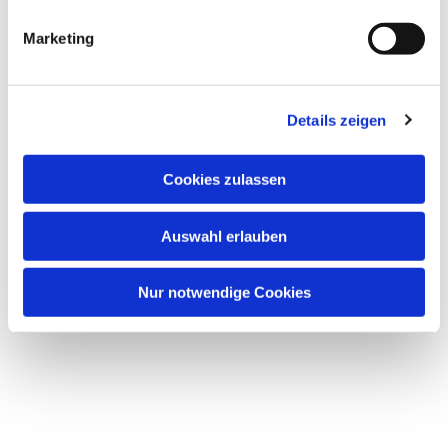
i
g
Marketing
Dies könnte Sie auch
u
interessieren
n
g
Details zeigen
s
a
u
Cookies zulassen
s
w
Auswahl erlauben
a
h
l
Nur notwendige Cookies