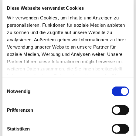
- und Grundschulkinder Am Samstag, den
14.03.2026 findet der nächste Erlebnistag, der
Diese Webseite verwendet Cookies
Martin Luther Kirche statt. Simona Schinkel und
Wir verwenden Cookies, um Inhalte und Anzeigen zu
Team organisieren diesmal wieder eine
personalisieren, Funktionen für soziale Medien anbieten
Schnitzeljagd/ Stadtrallye
zu können und die Zugriffe auf unsere Website zu
analysieren. Außerdem geben wir Informationen zu Ihrer
Wann: 10.00 – 13.00 Uhr
Verwendung unserer Website an unsere Partner für
Wo: Gemeindehaus der Ev. luth. KG am
soziale Medien, Werbung und Analysen weiter. Unsere
Hagenplatz Thema: Schnitzeljagd – wir bitten um
Partner führen diese Informationen möglicherweise mit
wetterfeste Kleidung
Für die kostenlose
weiteren Daten zusammen, die Sie ihnen bereitgestellt
Veranstaltungen bitten wir um eine vorherige
haben oder die sie im Rahmen Ihrer Nutzung der Dienste
Anmeldung über die Homepage.
www.maluki-
gesammelt haben.
E
blomberg.de
/ Veranstaltung/Termine MaLuKi Wir
Notwendig
i
freuen uns auf Euch Simona und Team
n
w
Präferenzen
i
l
l
Statistiken